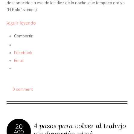
desconocidas a eso de las diez de la noche, que tampoco era yo
“El Bola”, vamos).
Seguir leyendo
Compartir:
Facebook
Email
0 comment
4 pasos para volver al trabajo
20
AGO
sin depresión ni ná.