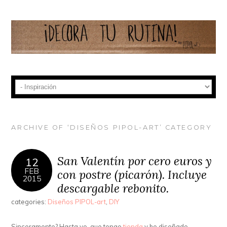
ARCHIVE OF ‘DISEÑOS PIPOL-ART’ CATEGORY
San Valentín por cero euros y
12
FEB
con postre (picarón). Incluye
2015
descargable rebonito.
categories:
Diseños PIPOL-art
,
DIY
Sinceramente? Hasta yo, que tengo
tienda
y he diseñado