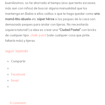
bueníiiisimos, os he ahorrado el tiempo (eso que tanto escasea,
más aun con niños) de buscar alguna manualidad que los
mantenga en
Babia
a ellos solitos o que te haga quedar como
una
mamá-tita-abuela
-etc
súper héroe
si los peques de la casa son
demasiado peques para andar con tijeras. No necesitarás
siquiera tutorial! La idea es crear una
“Ciudad Pastel”
con bricks
de cualquier tipo,
chalk-paint
(vale cualquier cosa que pinte,
faltaría más) y tijeras.
Seguir leyendo
Compartir:
Facebook
Email
0 comment