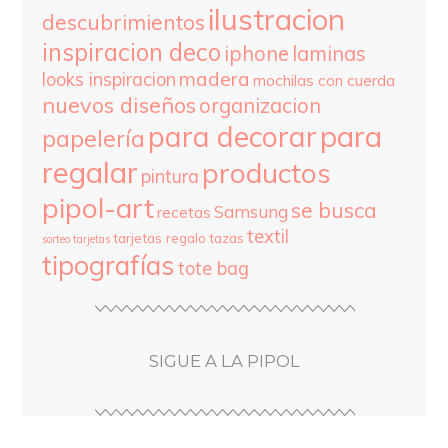
ilustracion
descubrimientos
inspiracion deco
iphone
laminas
madera
looks inspiracion
mochilas con cuerda
nuevos diseños
organizacion
para
para decorar
papelería
regalar
productos
pintura
pipol-art
se busca
Samsung
recetas
textil
tarjetas regalo
tazas
sorteo
tarjetas
tipografías
tote bag
SIGUE A LA PIPOL