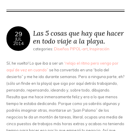
Las 5 cosas que hay que hacer
29
JUL
en todo viaje a la playa.
2014
categories:
Diseños PIPOL-art
,
Inspiración
Sí, he vuelto! Lo que iba a ser un
“relajo el ritmo pero vengo por
aquí de vez en cuando”
se ha convertido en una “bola del
desierto” y me he ido durante semanas. Pero a ninguna parte, eh?
(sólo un finde en la playa) que sigo por aquí detrás trabajando,
pensando, repensando, ideando y, sobre todo, dibujando.
Resulta que me hace inmensamente feliz y era a lo que menos
tiempo le estaba dedicando. Porque como ya sabréis algunas y
podréis imaginar otras, montarse un “Juan Palomo” de los
negocios te da un montón de tareas, literal, ocupas una media de
cinco puestos de trabajos más horas extras y acabas no teniendo
tiempo para hacer eso por lo que empezó tu negocio. Así que