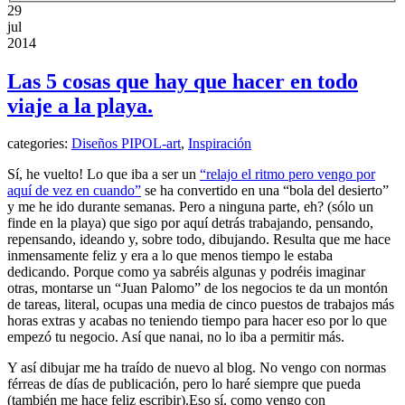
29
jul
2014
Las 5 cosas que hay que hacer en todo
viaje a la playa.
categories:
Diseños PIPOL-art
,
Inspiración
Sí, he vuelto! Lo que iba a ser un
“relajo el ritmo pero vengo por
aquí de vez en cuando”
se ha convertido en una “bola del desierto”
y me he ido durante semanas. Pero a ninguna parte, eh? (sólo un
finde en la playa) que sigo por aquí detrás trabajando, pensando,
repensando, ideando y, sobre todo, dibujando. Resulta que me hace
inmensamente feliz y era a lo que menos tiempo le estaba
dedicando. Porque como ya sabréis algunas y podréis imaginar
otras, montarse un “Juan Palomo” de los negocios te da un montón
de tareas, literal, ocupas una media de cinco puestos de trabajos más
horas extras y acabas no teniendo tiempo para hacer eso por lo que
empezó tu negocio. Así que nanai, no lo iba a permitir más.
Y así dibujar me ha traído de nuevo al blog. No vengo con normas
férreas de días de publicación, pero lo haré siempre que pueda
(también me hace feliz escribir).Eso sí, como vengo con