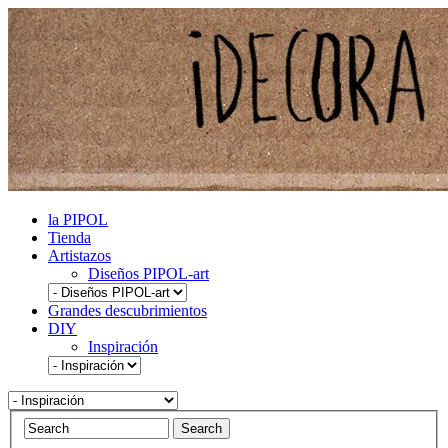
la PIPOL
Tienda
Artistazos
Diseños PIPOL-art
Grandes descubrimientos
DIY
Inspiración