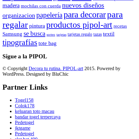
nuevos diseños
madera
mochilas con cuerda
para
para decorar
papelería
organizacion
regalar
productos pipol-art
pintura
recetas
se busca
textil
Samsung
tarjetas regalo
tazas
sorteo
tarjetas
tipografías
tote bag
Sigue a la PIPOL
© Copyright
Decora tu rutina. PIPOL-art
2015. Powered by
WordPress. Designed by BluChic
Partner Links
Togel158
Colok178
keluaran toto macau
bandar togel terpercaya
Pedetogel
jktgame
Pedetogel