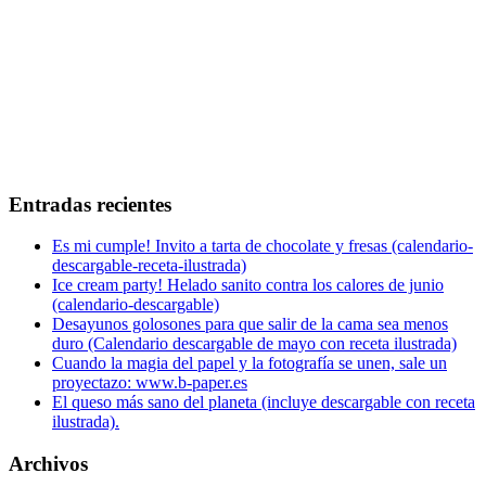
Entradas recientes
Es mi cumple! Invito a tarta de chocolate y fresas (calendario-
descargable-receta-ilustrada)
Ice cream party! Helado sanito contra los calores de junio
(calendario-descargable)
Desayunos golosones para que salir de la cama sea menos
duro (Calendario descargable de mayo con receta ilustrada)
Cuando la magia del papel y la fotografía se unen, sale un
proyectazo: www.b-paper.es
El queso más sano del planeta (incluye descargable con receta
ilustrada).
Archivos