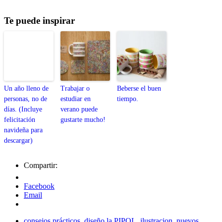
Te puede inspirar
Un año lleno de
Trabajar o
Beberse el buen
personas, no de
estudiar en
tiempo.
días. (Incluye
verano puede
felicitación
gustarte mucho!
navideña para
descargar)
Compartir:
Facebook
Email
consejos prácticos
,
diseño la PIPOL
,
ilustracion
,
nuevos