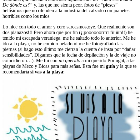
De dónde es?”
y, las que me sienta peor, fotos de “
pies
es”
bellísimos que no ofenden a la industria del calzado con juanetes
horribles como los míos.
Lo hice con todo el amor y cero sarcasmos,oye. Qué realmente son
dos planazos!!! Pero ahora que por fin (¡¡poooooorrrrr fiiiiiin!!) he
tenido mi escapada veraniega, me he saltado todo lo anterior. Me he
ido a la playa, no he comido helado ni me he fotografiado las
piernas (si hago esto último me cierran la cuenta de insta por “dañar
sensibilidades”. Digamos que la fecha de depilación y la de viaje no
coincidieron…). Me fui con
mi querido
a mi querido Portugal, a las
playas de Meco y Bicas para más señas. Esta fue mi
guía
y la que te
recomendaría
si vas a la playa
: