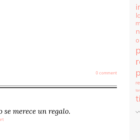
i
l
m
n
o
r
p
0 comment
r
tar
t
 se merece un regalo.
rt