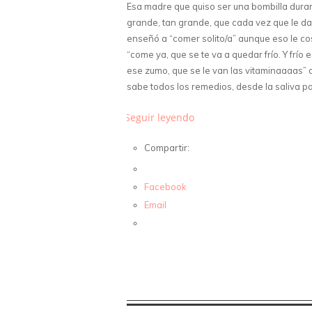
Esa madre que quiso ser una bombilla dura
grande, tan grande, que cada vez que le das
enseñó a “comer solito/a” aunque eso le co
“come ya, que se te va a quedar frío. Y frío
ese zumo, que se le van las vitaminaaaas” o
sabe todos los remedios, desde la saliva pa
Seguir leyendo
Compartir:
Facebook
Email