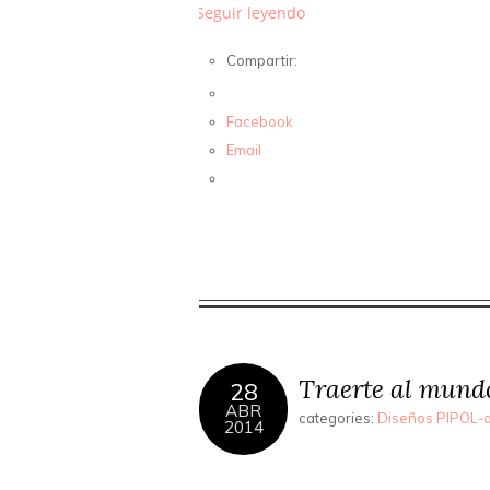
Seguir leyendo
Compartir:
Facebook
Email
Traerte al mundo
28
ABR
categories:
Diseños PIPOL-a
2014