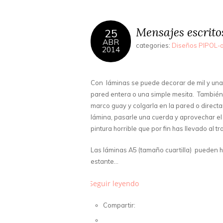
Mensajes escritos
25
ABR
categories:
Diseños PIPOL-a
2014
Con láminas se puede decorar de mil y una 
pared entera o una simple mesita. También 
marco guay y colgarla en la pared o directam
lámina, pasarle una cuerda y aprovechar el
pintura horrible que por fin has llevado al t
Las láminas A5 (tamaño cuartilla) pueden h
estante…
Seguir leyendo
Compartir: