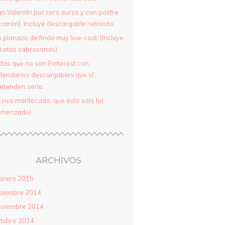
n Valentín por cero euros y con postre
icarón). Incluye descargable rebonito.
 planazo de finde muy low-cost. (Incluye
cetas sabrosonas)
das que no son Pinterest con
lendarios descargables que sí
etenden serlo.
l rico mantecado, que ésto sólo ha
omenzado!
ARCHIVOS
brero 2015
ciembre 2014
oviembre 2014
tubre 2014