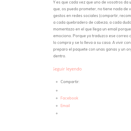
Y es que cada vez que uno de vosotros da 
que, os puedo prometer, no tiene nada de vi
gestos en redes sociales (compartir, recom
a cada quebradero de cabeza, a cada duda, 
momentazo en el que llega un email porque
emociono. Porque yo traduzco ese correo c
lo compra y se lo lleva a su casa. A vivir co
preparo el paquete con unas ganas y un orgu
dentro.
Seguir leyendo
Compartir:
Facebook
Email