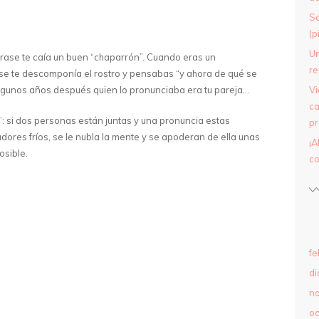
Sa
(p
Un
rase te caía un buen “chaparrón”. Cuando eras un
re
se te descomponía el rostro y pensabas “y ahora de qué se
lgunos años después quien lo pronunciaba era tu pareja…
Vi
ca
o”: si dos personas están juntas y una pronuncia estas
pr
udores fríos, se le nubla la mente y se apoderan de ella unas
¡A
osible.
c
fe
di
n
oc