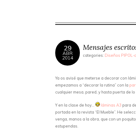
Mensajes escrito
29
ABR
categories:
Diseños PIPOL-a
2014
Ya os avisé que meterse a decorar con lámi
empezamos a “decorar la rutina” con la
par
cualquier mesa, pared, y hasta puerta de l
Y en la clase de hoy…
láminas A3
para dej
portada en la revista “El Mueble”. He sele
venga, manos a la obra, que con un poquito
estupendas.