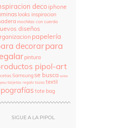
nspiracion deco
iphone
aminas
looks inspiracion
adera
mochilas con cuerda
uevos diseños
papelería
rganizacion
para
para decorar
egalar
pintura
roductos pipol-art
se busca
Samsung
ecetas
sorteo
textil
tarjetas regalo
tazas
jetas
ipografías
tote bag
SIGUE A LA PIPOL