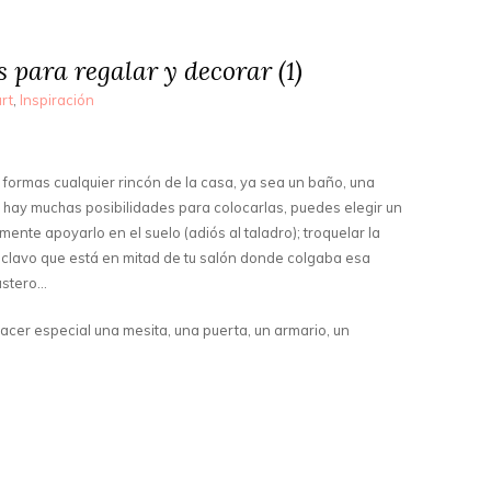
 para regalar y decorar (1)
rt
,
Inspiración
formas cualquier rincón de la casa, ya sea un baño, una
hay muchas posibilidades para colocarlas, puedes elegir un
ente apoyarlo en el suelo (adiós al taladro); troquelar la
 clavo que está en mitad de tu salón donde colgaba esa
rastero…
acer especial una mesita, una puerta, un armario, un