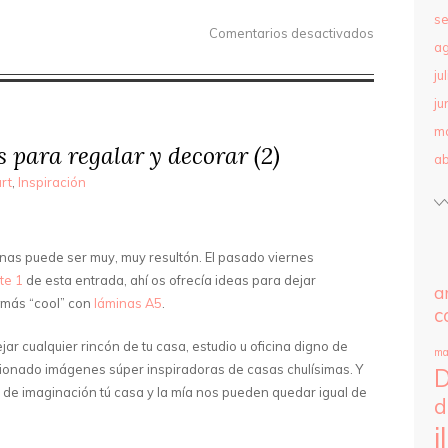
se
Comentarios desactivados
a
ju
ju
m
s para regalar y decorar (2)
ab
rt
,
Inspiración
nas puede ser muy, muy resultón. El pasado viernes
te 1
de esta entrada, ahí os ofrecía ideas para dejar
a
o más “cool” con
láminas A5
.
c
ar cualquier rincón de tu casa, estudio u oficina digno de
ma
ccionado imágenes súper inspiradoras de casas chulísimas. Y
D
 de imaginación tú casa y la mía nos pueden quedar igual de
d
i