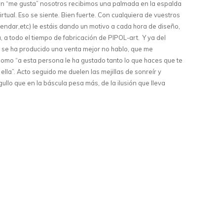
un “me gusta” nosotros recibimos una palmada en la espalda
rtual. Eso se siente. Bien fuerte. Con cualquiera de vuestros
endar,etc) le estáis dando un motivo a cada hora de diseño,
a todo el tiempo de fabricación de PIPOL-art. Y ya del
 se ha producido una venta mejor no hablo, que me
omo “a esta persona le ha gustado tanto lo que haces que te
n ella”. Acto seguido me duelen las mejillas de sonreír y
llo que en la báscula pesa más, de la ilusión que lleva