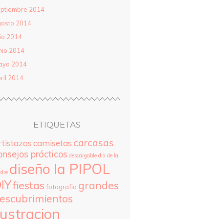
ptiembre 2014
gosto 2014
lio 2014
nio 2014
ayo 2014
ril 2014
ETIQUETAS
carcasas
rtistazos
camisetas
onsejos prácticos
descargable
dia de la
diseño la PIPOL
dre
IY
fiestas
grandes
fotografia
escubrimientos
lustracion