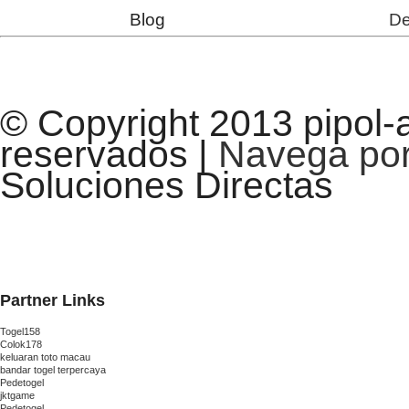
Blog
De
© Copyright 2013 pipol-
reservados |
Navega por 
Soluciones Directas
Partner Links
Togel158
Colok178
keluaran toto macau
bandar togel terpercaya
Pedetogel
jktgame
Pedetogel