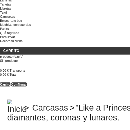
Láminas
Tarjetas
Libretas
Textil
Camisetas
Bolsos-tote bag
Mochilas con cuerdas
Packs
Qué regalazo
Para llevar
Decora tu rutina
CARRITO
producto
(vacío)
Sin producto
0,00 €
Transporte
0,00 €
Total
Carrito
Confirmar
>
Carcasas
>
"Like a Prince
diamantes, coronas y lunares.