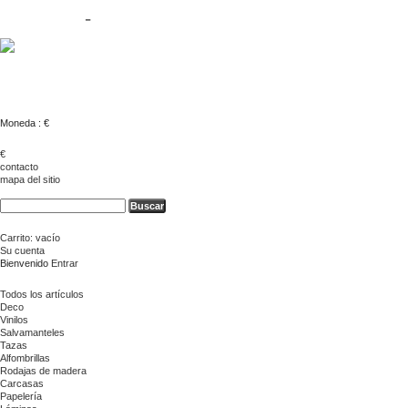
Contacto
-
Sobre Nosotros
Moneda : €
€
contacto
mapa del sitio
Carrito:
vacío
Su cuenta
Bienvenido
Entrar
Todos los artículos
Deco
Vinilos
Salvamanteles
Tazas
Alfombrillas
Rodajas de madera
Carcasas
Papelería