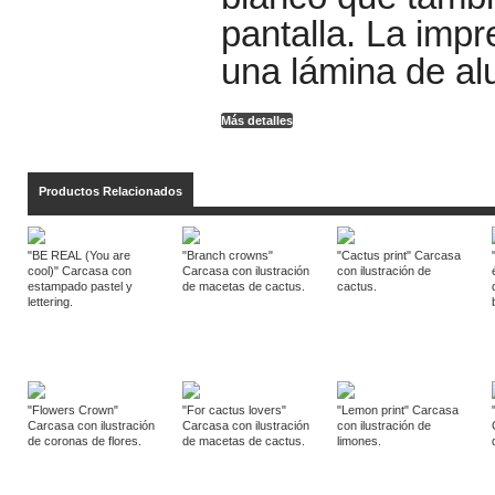
pantalla. La impr
una lámina de al
Más detalles
Productos Relacionados
"BE REAL (You are
"Branch crowns"
"Cactus print" Carcasa
cool)" Carcasa con
Carcasa con ilustración
con ilustración de
estampado pastel y
de macetas de cactus.
cactus.
lettering.
"Flowers Crown"
"For cactus lovers"
"Lemon print" Carcasa
Carcasa con ilustración
Carcasa con ilustración
con ilustración de
de coronas de flores.
de macetas de cactus.
limones.