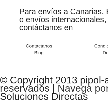
Para envíos a Canarias, B
o envíos internacionales,
contáctanos en
Contáctanos
Condic
Blog
De
© Copyright 2013 pipol-
reservados |
Navega por 
Soluciones Directas