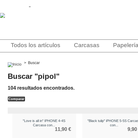
Contacto
-
Sobre Nosotros
Todos los artículos
Carcasas
Papelerí
>
Buscar
Buscar "pipol"
104 resultados encontrados.
"Love is all in" IPHONE 4-4S
"Black tulip" iPHONE 5-5S Carca
Carcasa con...
con...
11,90 €
9,90