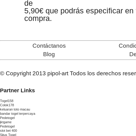
de
5,90
€
que podrás especificar en t
compra.
Contáctanos
Condic
Blog
De
© Copyright 2013 pipol-art Todos los derechos rese
Partner Links
Togel158
Colok178
keluaran toto macau
bandar togel terpercaya
Pedetogel
jktgame
Pedetogel
slot bet 400
Situs Togel