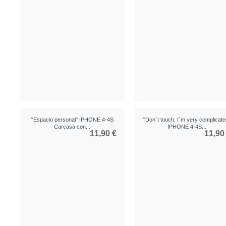
"Espacio personal" IPHONE 4-4S
"Don´t touch. I´m very complicate
Carcasa con...
IPHONE 4-4S...
11,90 €
11,90