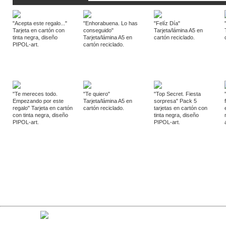
"Acepta este regalo..."
"Enhorabuena. Lo has
"Felíz Día"
Tarjeta en cartón con
conseguido"
Tarjeta/lámina A5 en
tinta negra, diseño
Tarjeta/lámina A5 en
cartón reciclado.
PIPOL-art.
cartón reciclado.
"Te mereces todo.
"Te quiero"
"Top Secret. Fiesta
Empezando por este
Tarjeta/lámina A5 en
sorpresa" Pack 5
regalo" Tarjeta en cartón
cartón reciclado.
tarjetas en cartón con
con tinta negra, diseño
tinta negra, diseño
PIPOL-art.
PIPOL-art.