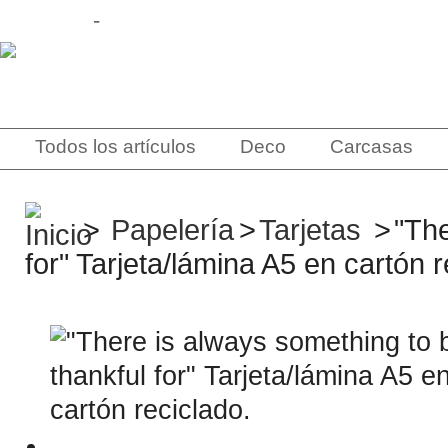
Contacto
-
Sobre Nosotros
Todos los artículos
Deco
Carcasas
>
Papelería
>
Tarjetas
>
"The
for" Tarjeta/lámina A5 en cartón r