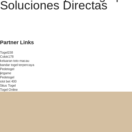
Soluciones Directas
Partner Links
Togel158
Colok178
keluaran toto macau
bandar togel terpercaya
Pedetogel
jktgame
Pedetogel
slot bet 400
Situs Togel
Togel Online