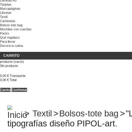
Láminas A3
Tarjetas
Marcapáginas
Libretas
Textil
Camisetas
Bolsos-tote bag
Mochilas con cuerdas
Packs
Qué regalazo
Para llevar
Decora tu rutina
CARRITO
producto
(vacío)
Sin producto
0,00 €
Transporte
0,00 €
Total
Carrito
Confirmar
>
Textil
>
Bolsos-tote bag
>
"
tipografías diseño PIPOL-art.