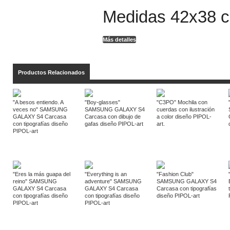
Medidas 42x38 
Más detalles
Productos Relacionados
"A besos entiendo. A
"Boy-glasses"
"C3PO" Mochila con
veces no" SAMSUNG
SAMSUNG GALAXY S4
cuerdas con ilustración
GALAXY S4 Carcasa
Carcasa con dibujo de
a color diseño PIPOL-
con tipografías diseño
gafas diseño PIPOL-art
art.
PIPOL-art
"Eres la más guapa del
"Everything is an
"Fashion Club"
reino" SAMSUNG
adventure" SAMSUNG
SAMSUNG GALAXY S4
GALAXY S4 Carcasa
GALAXY S4 Carcasa
Carcasa con tipografías
con tipografías diseño
con tipografías diseño
diseño PIPOL-art
PIPOL-art
PIPOL-art