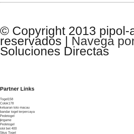
© Copyright 2013 pipol-
reservados |
Navega por 
Soluciones Directas
Partner Links
Togel158
Colok178
keluaran toto macau
bandar togel terpercaya
Pedetogel
jktgame
Pedetogel
slot bet 400
Situs Togel