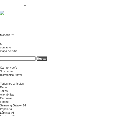
Contacto
-
Sobre Nosotros
Moneda : €
€
contacto
mapa del sitio
Carrito:
vacío
Su cuenta
Bienvenido
Entrar
Todos los artículos
Deco
Tazas
Alfombrillas
Carcasas
iPhone
Samsung Galaxy S4
Papelería
Láminas A5