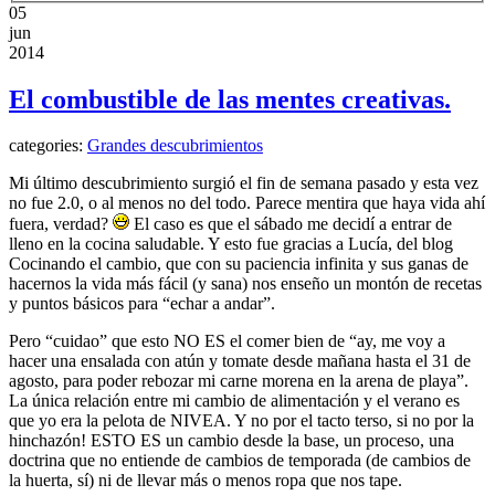
05
jun
2014
El combustible de las mentes creativas.
categories:
Grandes descubrimientos
Mi último descubrimiento surgió el fin de semana pasado y esta vez
no fue 2.0, o al menos no del todo. Parece mentira que haya vida ahí
fuera, verdad?
El caso es que el sábado me decidí a entrar de
lleno en la cocina saludable. Y esto fue gracias a Lucía, del blog
Cocinando el cambio, que con su paciencia infinita y sus ganas de
hacernos la vida más fácil (y sana) nos enseño un montón de recetas
y puntos básicos para “echar a andar”.
Pero “cuidao” que esto NO ES el comer bien de “ay, me voy a
hacer una ensalada con atún y tomate desde mañana hasta el 31 de
agosto, para poder rebozar mi carne morena en la arena de playa”.
La única relación entre mi cambio de alimentación y el verano es
que yo era la pelota de NIVEA. Y no por el tacto terso, si no por la
hinchazón! ESTO ES un cambio desde la base, un proceso, una
doctrina que no entiende de cambios de temporada (de cambios de
la huerta, sí) ni de llevar más o menos ropa que nos tape.