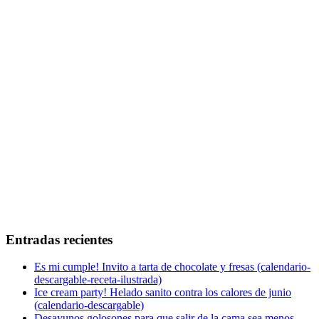
Entradas recientes
Es mi cumple! Invito a tarta de chocolate y fresas (calendario-
descargable-receta-ilustrada)
Ice cream party! Helado sanito contra los calores de junio
(calendario-descargable)
Desayunos golosones para que salir de la cama sea menos