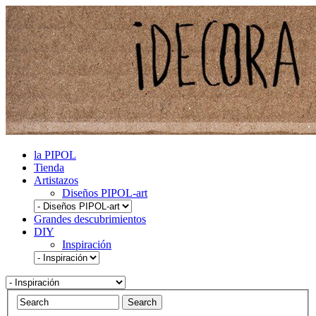
la PIPOL
Tienda
Artistazos
Diseños PIPOL-art
Grandes descubrimientos
DIY
Inspiración