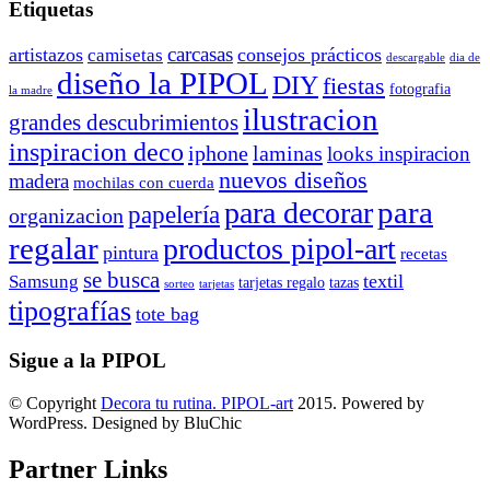
Etiquetas
carcasas
artistazos
consejos prácticos
camisetas
descargable
dia de
diseño la PIPOL
DIY
fiestas
fotografia
la madre
ilustracion
grandes descubrimientos
inspiracion deco
iphone
laminas
looks inspiracion
nuevos diseños
madera
mochilas con cuerda
para
para decorar
papelería
organizacion
regalar
productos pipol-art
pintura
recetas
se busca
textil
Samsung
tarjetas regalo
tazas
sorteo
tarjetas
tipografías
tote bag
Sigue a la PIPOL
© Copyright
Decora tu rutina. PIPOL-art
2015. Powered by
WordPress. Designed by BluChic
Partner Links