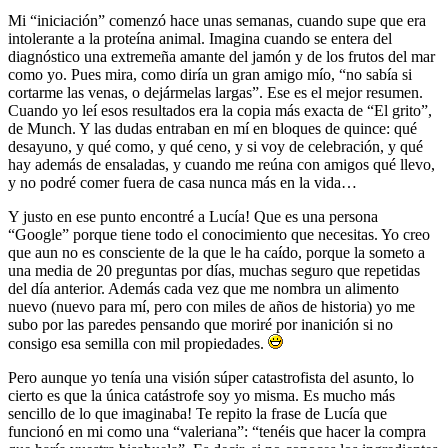
Mi “iniciación” comenzó hace unas semanas, cuando supe que era
intolerante a la proteína animal. Imagina cuando se entera del
diagnóstico una extremeña amante del jamón y de los frutos del mar
como yo. Pues mira, como diría un gran amigo mío, “no sabía si
cortarme las venas, o dejármelas largas”. Ese es el mejor resumen.
Cuando yo leí esos resultados era la copia más exacta de “El grito”,
de Munch. Y las dudas entraban en mí en bloques de quince: qué
desayuno, y qué como, y qué ceno, y si voy de celebración, y qué
hay además de ensaladas, y cuando me reúna con amigos qué llevo,
y no podré comer fuera de casa nunca más en la vida…
Y justo en ese punto encontré a Lucía! Que es una persona
“Google” porque tiene todo el conocimiento que necesitas. Yo creo
que aun no es consciente de la que le ha caído, porque la someto a
una media de 20 preguntas por días, muchas seguro que repetidas
del día anterior. Además cada vez que me nombra un alimento
nuevo (nuevo para mí, pero con miles de años de historia) yo me
subo por las paredes pensando que moriré por inanición si no
consigo esa semilla con mil propiedades.
Pero aunque yo tenía una visión súper catastrofista del asunto, lo
cierto es que la única catástrofe soy yo misma. Es mucho más
sencillo de lo que imaginaba! Te repito la frase de Lucía que
funcionó en mi como una “valeriana”: “tenéis que hacer la compra